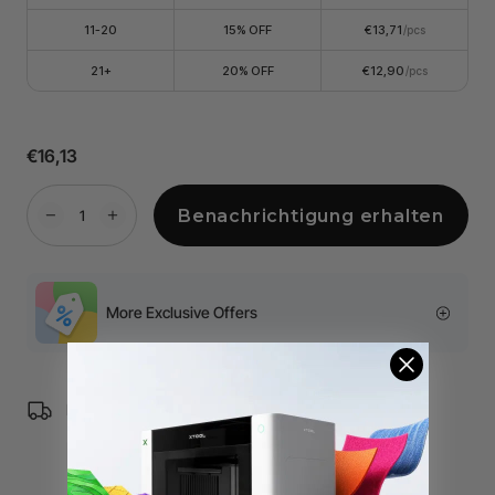
11-20
15% OFF
€13,71
/pcs
21+
20% OFF
€12,90
/pcs
€16,13
Benachrichtigung erhalten
More Exclusive Offers
Free Shipping over €99 for EU orders.