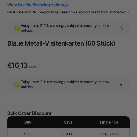
Final price and VAT may change based on shipping destination at checkout.
Enjoy up to 21% tax savings, subject to country and tax
policies.
Blaue Metall-Visitenkarten (60 Stück)
€16,13
VAT Inc.
Enjoy up to 21% tax savings, subject to country and tax
policies.
Bulk Order Discount
Buy
Save
Final Price
5-10
10% OFF
€14,52
/pcs