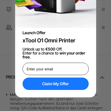
60-Day Price Guarantee
1 On 1 Expert Service | Email Support
Launch Offer
xTool O1 Omni Printer
Unlock up to
€500
Off.
Enter for a chance to
win your order
free
.
PRODUKTINFORMATION
Claim My Offer
MATERIAL-QR-CODE
. Verabschieden Sie sich vom
lästigen Suchen nach den optimalen
Verarbeitungsparametern. Es sind nur zwei Schritte
nötig: QR-Code-Aufkleber/Karte in das Gerät einlegen