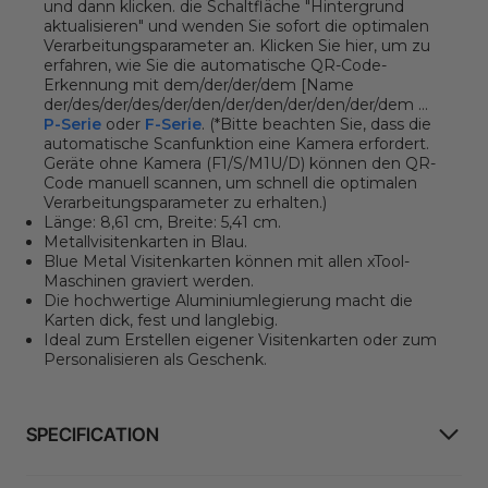
und dann klicken.
die Schaltfläche "Hintergrund
aktualisieren"
und wenden Sie sofort die optimalen
Verarbeitungsparameter an. Klicken Sie hier, um zu
erfahren, wie Sie die automatische QR-Code-
Erkennung mit dem/der/der/dem [Name
der/des/der/des/der/den/der/den/der/den/der/dem ...
P-Serie
oder
F-Serie
. (*Bitte beachten Sie, dass die
automatische Scanfunktion eine Kamera erfordert.
Geräte ohne Kamera (F1/S/M1U/D) können den QR-
Code manuell scannen, um schnell die optimalen
Verarbeitungsparameter zu erhalten.)
Länge: 8,61 cm, Breite: 5,41 cm.
Metallvisitenkarten in Blau.
Blue Metal Visitenkarten können mit allen xTool-
Maschinen graviert werden.
Die hochwertige Aluminiumlegierung macht die
Karten dick, fest und langlebig.
Ideal zum Erstellen eigener Visitenkarten oder zum
Personalisieren als Geschenk.
SPECIFICATION