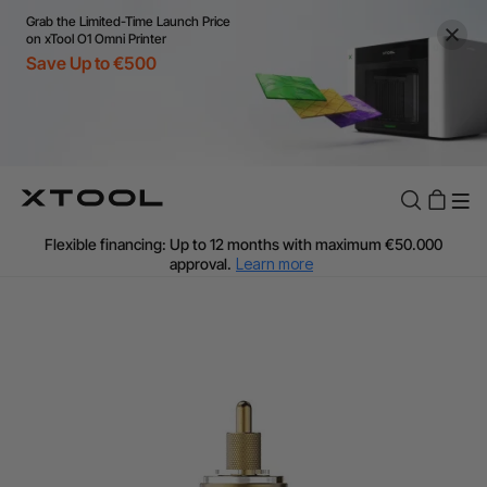
Grab the Limited-Time Launch Price
on xTool O1 Omni Printer
Save Up to €500
Flexible financing: Up to 12 months with maximum €50.000
approval.
Learn more
For EU orders: Local warehouse shipping & Free shipping over
€99
Additional shipping fees apply for islands & non-EU countries.
Learn More
Final price varies by shipping destination (VAT may differ).
Learn More
Find Your 1-on-1 Product Demos Nearby.
Book Free Demo Now
60-Day Price Match