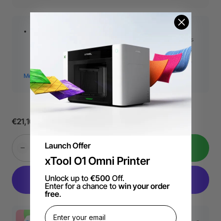
Dieses Antriebsgehäuse ist ausschließlich für xTool M1
konzipiert und mit dem 45°- und dem 60°-Sägeblatt des
M1 (jeweils nur eines davon) kompatibel. Dank der
Kombination beider Sägeblätter eignet sich das M1-
Gehäuse hervorragend für die Bearbeitung einer Vielzahl
von Materialien, von Papier und Karton über Filz und
Vinyl bis hin zu leichten Stoffen.
Produktabmessungen:
0,85 Zoll (Durchmesser), 2,40
Zoll (Höhe)
Produktgewicht:
80 g
€21,16
Launch Offer
In Den Warenkorb
xTool O1 Omni Printer
Unlock up to
€500
Off.
Enter for a chance to
win your order
free
.