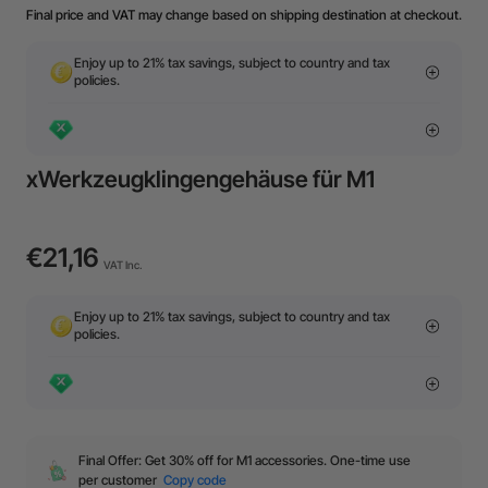
Final price and VAT may change based on shipping destination at checkout.
Enjoy up to 21% tax savings, subject to country and tax
policies.
xWerkzeugklingengehäuse für M1
€21,16
VAT Inc.
Enjoy up to 21% tax savings, subject to country and tax
policies.
Final Offer: Get 30% off for M1 accessories. One-time use
per customer
Copy code