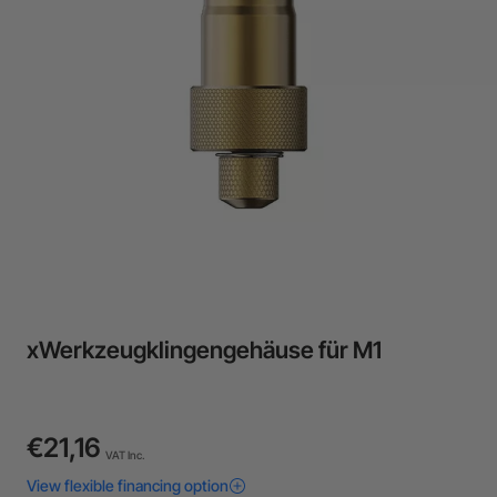
24-Month Warranty
Flexible financing: Up to 12 months with maximum €50.000
approval.
Learn more
xWerkzeugklingengehäuse für M1
€21,16
VAT Inc.