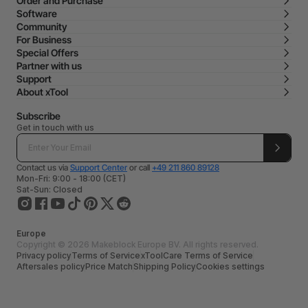
Order and Purchase
Software
Community
For Business
Special Offers
Partner with us
Support
About xTool
Subscribe
Get in touch with us
Contact us via
Support Center
or call
+49 211 860 89128
Mon-Fri: 9:00 - 18:00 (CET)
Sat-Sun: Closed
Europe
Copyright © 2026 Makeblock Europe BV. All rights reserved.
Privacy policy
Terms of Service
xToolCare Terms of Service
Aftersales policy
Price Match
Shipping Policy
Cookies settings