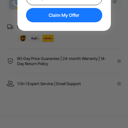
More Exclusive Offers
Claim My Offer
Free Shipping over €99 for EU orders.
60-Day Price Guarantee | 24-month Warranty | 14-
Day Return Policy
1 On 1 Expert Service | Email Support