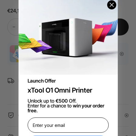
€24,19
Notify Me
More Exclusive Offers
Free Shipping over €99 for EU orders.
Launch Offer
xTool O1 Omni Printer
Unlock up to
€500
Off.
Enter for a chance to
win your order
free
.
60-Day Price Guarantee