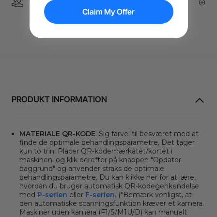
1 On 1 Expert Service | Email Support
Claim My Offer
PRODUKT INFORMATION
MATERIALE QR-KODE
. Sig farvel til besværet med at
finde de optimale behandlingsparametre. Det tager
kun to trin: Placer QR-kodemærkatet/kortet i
maskinen, og klik derefter på
knappen "Opdater
baggrund"
og anvender straks de optimale
behandlingsparametre. Du kan klikke her for at lære,
hvordan du bruger automatisk QR-kodegenkendelse
med
P-serien
eller
F-serien
. (*Bemærk venligst, at
den automatiske scanningsfunktion kræver et kamera.
Maskiner uden kamera (F1/S/M1U/D) kan manuelt