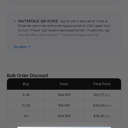
MATERIALE QR-KODE
. Sig farvel til besværet med at
finde de optimale behandlingsparametre. Det tager kun
to trin: Placer QR-kodemærkatet/kortet i maskinen, og
klik derefter på
knappen "Opdater baggrund"
og
anvender straks de optimale behandlingsparametre. Du
kan klikke her for at lære, hvordan du bruger automatisk
QR-kodegenkendelse med
P-serien
eller
F-serien
.
(*Bemærk venligst, at den automatiske
scanningsfunktion kræver et kamera. Maskiner uden
kamera (F1/S/M1U/D) kan manuelt scanne QR-koden for
hurtigt at opnå de optimale behandlingsparametre.)
Støbt akryl: Ideel til lasergravering og skæring af høj
Bulk Order Discount
kvalitet med glattere kanter og tydeligere graverede
designs.
Buy
Save
Final Price
Størrelse på 30 cm x 30 cm × 3 mm, nem at forme og
bearbejde.
5-10
10% OFF
€21,77
/pcs
Rød, opak, blank akryl kan laserskæres og graveres med
alle xTool-maskiner.
11-20
15% OFF
€20,56
/pcs
Sørg for at fjerne beskyttelsesfilmen, inden du bruger
akrylpladen.
21+
20% OFF
€19,35
/pcs
Tillad venligst en variation på ±1,27 cm for længde- og
breddestørrelser og en variation på ±2,1 mm i tykkelse.