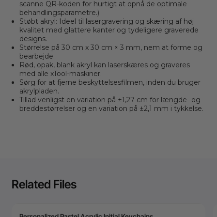
scanne QR-koden for hurtigt at opnå de optimale
behandlingsparametre.)
Støbt akryl: Ideel til lasergravering og skæring af høj
kvalitet med glattere kanter og tydeligere graverede
designs.
Størrelse på 30 cm x 30 cm × 3 mm, nem at forme og
bearbejde.
Rød, opak, blank akryl kan laserskæres og graveres
med alle xTool-maskiner.
Sørg for at fjerne beskyttelsesfilmen, inden du bruger
akrylpladen.
Tillad venligst en variation på ±1,27 cm for længde- og
breddestørrelser og en variation på ±2,1 mm i tykkelse.
Related Files
Personalized Pastel Acrylic Initial Keychains