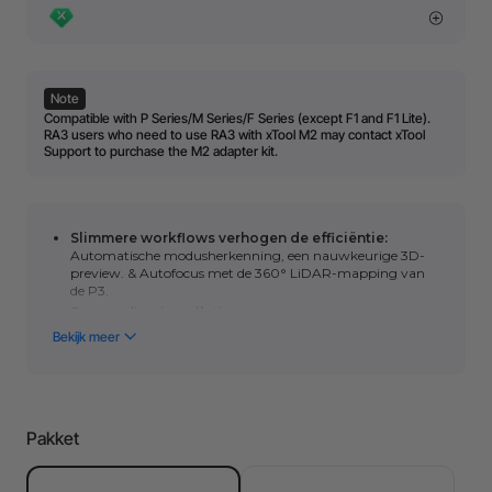
Note
Compatible with P Series/M Series/F Series (except F1 and F1 Lite).
RA3 users who need to use RA3 with xTool M2 may contact xTool
Support to purchase the M2 adapter kit.
Slimmere workflows verhogen de efficiëntie:
Automatische modusherkenning, een nauwkeurige 3D-
preview. & Autofocus met de 360° LiDAR-mapping van
de P3.
Eenvoudige installatie:
Dankzij het MagSwap™-
ontwerp kunt u de roterende machine snel en eenvoudig
monteren en schakelen tussen de rol-, spankop-, bol- en
ringmodus.
Nieuwe functies:
Rol & Bekbewerking in batches, een
eenstaps aanpassing van de binnenringhoek en een
vergrote spankop van 130 mm voor het graveren van
Pakket
grotere objecten.