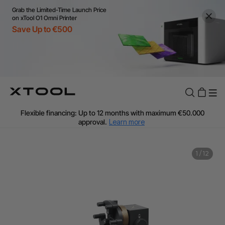
Grab the Limited-Time Launch Price
on xTool O1 Omni Printer
Save Up to €500
Flexible financing: Up to 12 months with maximum €50.000
approval.
Learn more
For EU orders: Local warehouse shipping & Free shipping over
€99
Additional shipping fees apply for islands & non-EU countries.
Learn More
Final price varies by shipping destination (VAT may differ).
1
/
12
Learn More
Find Your 1-on-1 Product Demos Nearby.
Book Free Demo Now
60-Day Price Match
24-Month Warranty