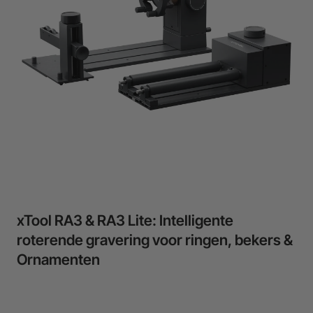
Flexible financing: Up to 12 months with maximum €50.000
approval.
Learn more
xTool RA3 & RA3 Lite: Intelligente
roterende gravering voor ringen, bekers &
Ornamenten